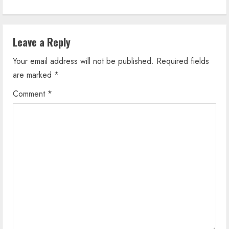
i
n
Leave a Reply
u
Your email address will not be published.
Required fields
e
are marked
*
R
Comment
*
e
a
d
i
n
g