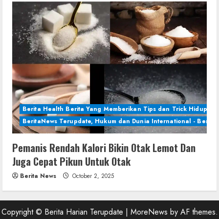
Berita Health Berita Yang Memberikan Tips dan Trick Hidup Se
BeritaNews Terupdate, Hukum dan Dunia International - Berita 
Pemanis Rendah Kalori Bikin Otak Lemot Dan
Juga Cepat Pikun Untuk Otak
Berita News
October 2, 2025
Copyright © Berita Harian Terupdate
|
MoreNews
by AF themes.