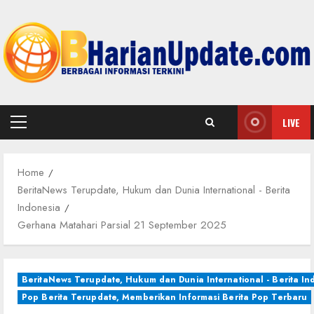
Skip
to
content
LIVE
Primary
Menu
Home
BeritaNews Terupdate, Hukum dan Dunia International - Berita
Indonesia
Gerhana Matahari Parsial 21 September 2025
BeritaNews Terupdate, Hukum dan Dunia International - Berita In
Pop Berita Terupdate, Memberikan Informasi Berita Pop Terbaru