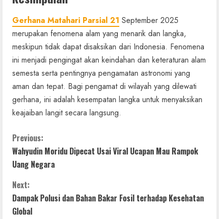
Gerhana Matahari Parsial 21
September 2025
merupakan fenomena alam yang menarik dan langka,
meskipun tidak dapat disaksikan dari Indonesia. Fenomena
ini menjadi pengingat akan keindahan dan keteraturan alam
semesta serta pentingnya pengamatan astronomi yang
aman dan tepat. Bagi pengamat di wilayah yang dilewati
gerhana, ini adalah kesempatan langka untuk menyaksikan
keajaiban langit secara langsung.
C
Previous:
Wahyudin Moridu Dipecat Usai Viral Ucapan Mau Rampok
o
Uang Negara
n
Next:
t
Dampak Polusi dan Bahan Bakar Fosil terhadap Kesehatan
Global