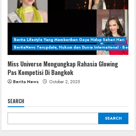
Berita Lifestyle Yang Memberikan Gaya Hidup Sehari Hari
BeritaNews Terupdate, Hukum dan Dunia International - Berita 
Miss Universe Mengungkap Rahasia Glowing
Pas Kompetisi Di Bangkok
Berita News
October 2, 2025
SEARCH
SEARCH