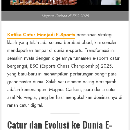
Magnus Carlsen di ESC 2025
Ketika Catur Menjadi E-Sports
permainan strategi
klasik yang telah ada selama berabad-abad, kini semakin
mendapatkan tempat di dunia e-sports. Transformasi ini
semakin nyata dengan digelarnya turnamen e-sports catur
bergengsi, ESC (Esports Chess Championship) 2025,
yang baru-baru ini menampilkan pertarungan sengit para
grandmaster dunia. Salah satu momen paling bersejarah
adalah kemenangan. Magnus Carlsen, juara dunia catur
asal Norwegia, yang berhasil mengukuhkan dominasinya di
ranah catur digital.
Catur dan Evolusi ke Dunia E-