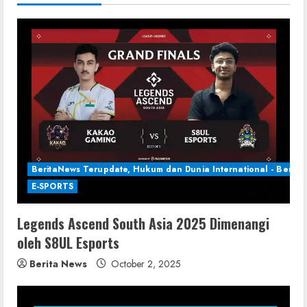
BeritaNews Terupdate, Hukum dan Dunia International - Berita 
E-SPORTS
Legends Ascend South Asia 2025 Dimenangi
oleh S8UL Esports
Berita News
October 2, 2025