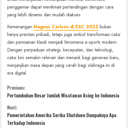
penggemar dapat menikmati pertandingan dengan cara
yang lebih dinamis dan mudah diakses.
Kemenangan
Magnus Carlsen di ESC 2025
bukan
hanya prestasi pribadi, tetapi juga simbol transformasi catur
dari permainan klasik menjadi fenomena e-sports modern.
Dengan perpaduan strategi, kecepatan, dan teknologi,
catur kini semakin relevan dan menarik bagi generasi baru,
menjanjikan masa depan yang cerah bagi olahraga ini di
era digital.
C
Previous:
Pertumbuhan Besar Jumlah Wisatawan Asing ke Indonesia
o
Next:
n
Pemerintahan Amerika Serika Shutdown Dampaknya Apa
t
Terhadap Indonesia