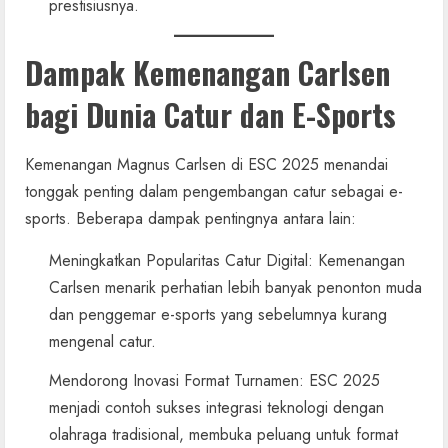
prestisiusnya.
Dampak Kemenangan Carlsen
bagi Dunia Catur dan E-Sports
Kemenangan Magnus Carlsen di ESC 2025 menandai
tonggak penting dalam pengembangan catur sebagai e-
sports. Beberapa dampak pentingnya antara lain:
Meningkatkan Popularitas Catur Digital: Kemenangan
Carlsen menarik perhatian lebih banyak penonton muda
dan penggemar e-sports yang sebelumnya kurang
mengenal catur.
Mendorong Inovasi Format Turnamen: ESC 2025
menjadi contoh sukses integrasi teknologi dengan
olahraga tradisional, membuka peluang untuk format