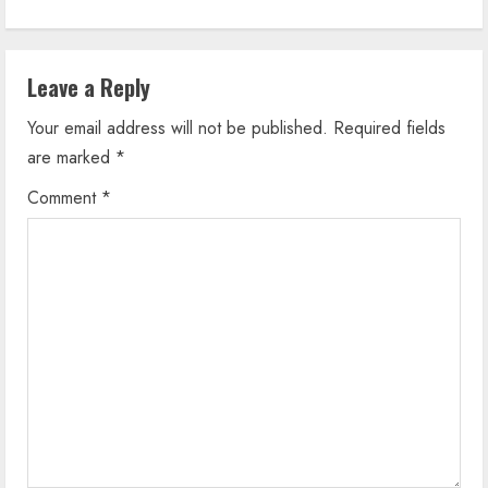
i
n
Leave a Reply
u
Your email address will not be published.
Required fields
are marked
*
e
Comment
*
R
e
a
d
i
n