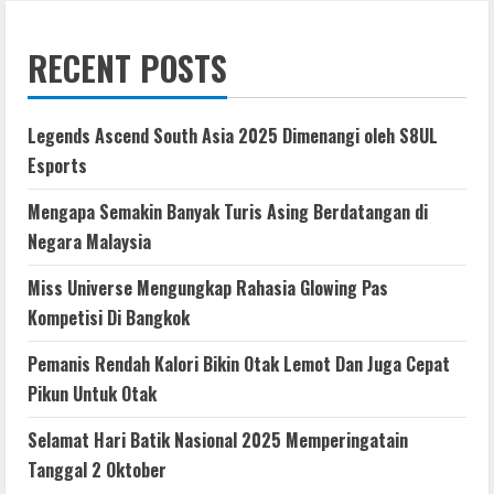
RECENT POSTS
Legends Ascend South Asia 2025 Dimenangi oleh S8UL
Esports
Mengapa Semakin Banyak Turis Asing Berdatangan di
Negara Malaysia
Miss Universe Mengungkap Rahasia Glowing Pas
Kompetisi Di Bangkok
Pemanis Rendah Kalori Bikin Otak Lemot Dan Juga Cepat
Pikun Untuk Otak
Selamat Hari Batik Nasional 2025 Memperingatain
Tanggal 2 Oktober