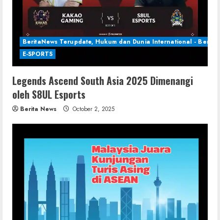
BeritaNews Terupdate, Hukum dan Dunia International - Berita 
E-SPORTS
Legends Ascend South Asia 2025 Dimenangi
oleh S8UL Esports
Berita News
October 2, 2025