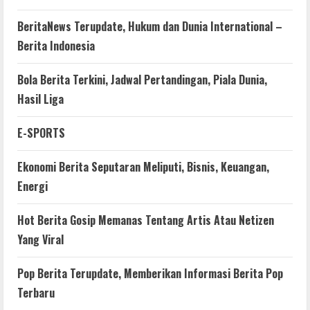
BeritaNews Terupdate, Hukum dan Dunia International –
Berita Indonesia
Bola Berita Terkini, Jadwal Pertandingan, Piala Dunia,
Hasil Liga
E-SPORTS
Ekonomi Berita Seputaran Meliputi, Bisnis, Keuangan,
Energi
Hot Berita Gosip Memanas Tentang Artis Atau Netizen
Yang Viral
Pop Berita Terupdate, Memberikan Informasi Berita Pop
Terbaru