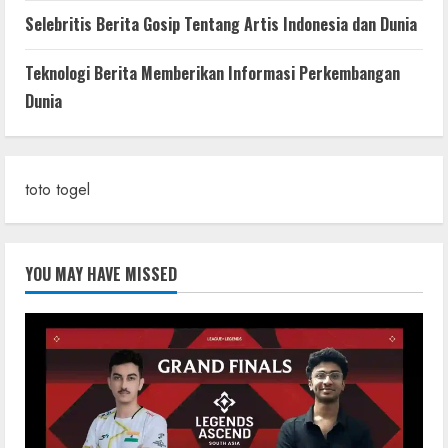
Selebritis Berita Gosip Tentang Artis Indonesia dan Dunia
Teknologi Berita Memberikan Informasi Perkembangan
Dunia
toto togel
YOU MAY HAVE MISSED