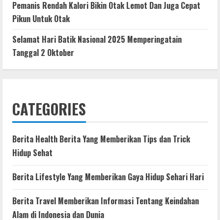
Pemanis Rendah Kalori Bikin Otak Lemot Dan Juga Cepat
Pikun Untuk Otak
Selamat Hari Batik Nasional 2025 Memperingatain
Tanggal 2 Oktober
CATEGORIES
Berita Health Berita Yang Memberikan Tips dan Trick
Hidup Sehat
Berita Lifestyle Yang Memberikan Gaya Hidup Sehari Hari
Berita Travel Memberikan Informasi Tentang Keindahan
Alam di Indonesia dan Dunia