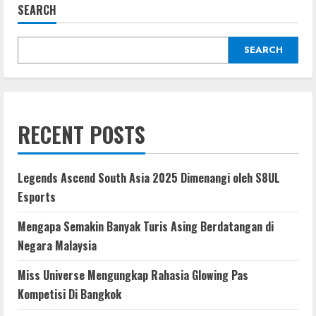
Hari
SEARCH
Ini
China
Vs
Hong
SEARCH
Kong
Terbaru
Di
Tahun
2025
RECENT POSTS
Legends Ascend South Asia 2025 Dimenangi oleh S8UL
Esports
Mengapa Semakin Banyak Turis Asing Berdatangan di
Negara Malaysia
Miss Universe Mengungkap Rahasia Glowing Pas
Kompetisi Di Bangkok