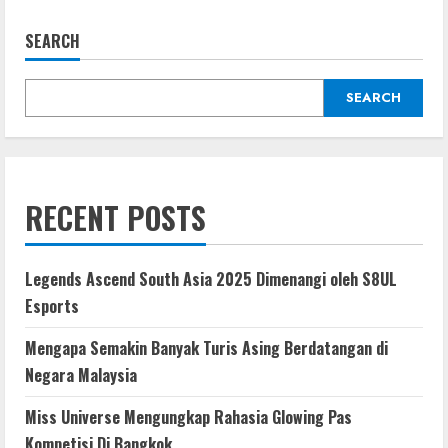
Seleb
Cantik
Viral
SEARCH
Blunder
Pemersatu
Bangsa
Eira
SEARCH
RECENT POSTS
Legends Ascend South Asia 2025 Dimenangi oleh S8UL
Esports
Mengapa Semakin Banyak Turis Asing Berdatangan di
Negara Malaysia
Miss Universe Mengungkap Rahasia Glowing Pas
Kompetisi Di Bangkok