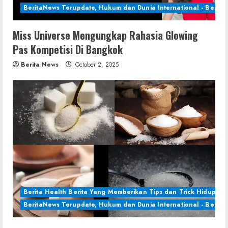
BeritaNews Terupdate, Hukum dan Dunia International - Berita 
Miss Universe Mengungkap Rahasia Glowing
Pas Kompetisi Di Bangkok
Berita News
October 2, 2025
Berita Health Berita Yang Memberikan Tips dan Trick Hidup Se
BeritaNews Terupdate, Hukum dan Dunia International - Berita 