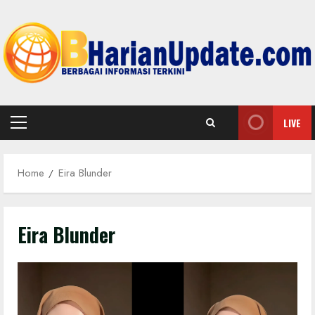
Skip
to
content
LIVE
Primary
Menu
Home
Eira Blunder
Eira Blunder