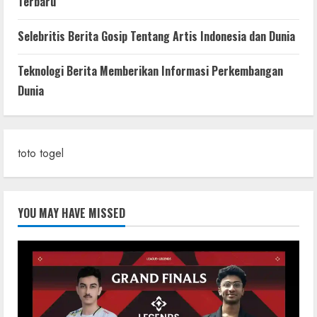
Terbaru
Selebritis Berita Gosip Tentang Artis Indonesia dan Dunia
Teknologi Berita Memberikan Informasi Perkembangan
Dunia
toto togel
YOU MAY HAVE MISSED