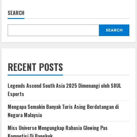
Film
Fantasi
Sore
SEARCH
Istri
dari
Masa
Depan
SEARCH
Tayang
di
Bioskop,
Kisah
Romantis
dengan
Sentuhan
Waktu
RECENT POSTS
Legends Ascend South Asia 2025 Dimenangi oleh S8UL
Esports
Mengapa Semakin Banyak Turis Asing Berdatangan di
Negara Malaysia
Miss Universe Mengungkap Rahasia Glowing Pas
Kompetisi Di Bangkok