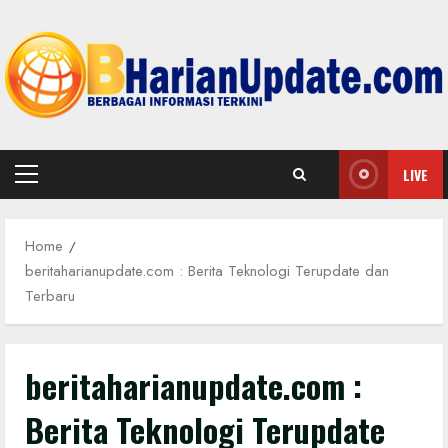
Skip
to
content
LIVE
Primary
Menu
Home
beritaharianupdate.com : Berita Teknologi Terupdate dan
Terbaru
beritaharianupdate.com :
Berita Teknologi Terupdate