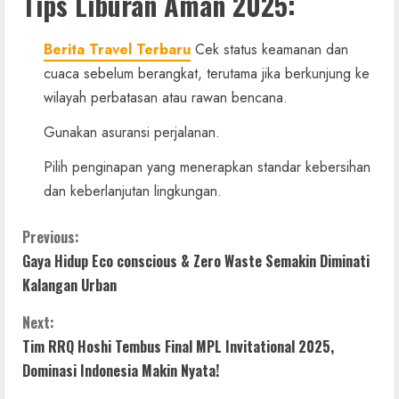
Tips Liburan Aman 2025:
Berita Travel Terbaru
Cek status keamanan dan
cuaca sebelum berangkat, terutama jika berkunjung ke
wilayah perbatasan atau rawan bencana.
Gunakan asuransi perjalanan.
Pilih penginapan yang menerapkan standar kebersihan
dan keberlanjutan lingkungan.
C
Previous:
Gaya Hidup Eco conscious & Zero Waste Semakin Diminati
o
Kalangan Urban
n
Next:
t
Tim RRQ Hoshi Tembus Final MPL Invitational 2025,
Dominasi Indonesia Makin Nyata!
i