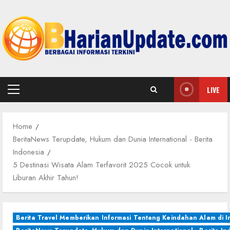
Skip
to
content
LIVE
Primary
Menu
Home
BeritaNews Terupdate, Hukum dan Dunia International - Berita
Indonesia
5 Destinasi Wisata Alam Terfavorit 2025 Cocok untuk
Liburan Akhir Tahun!
Berita Travel Memberikan Informasi Tentang Keindahan Alam di I