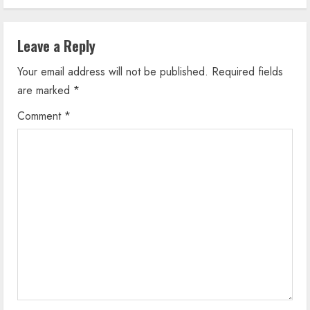
n
Leave a Reply
u
Your email address will not be published.
Required fields
e
are marked
*
R
Comment
*
e
a
d
i
n
g