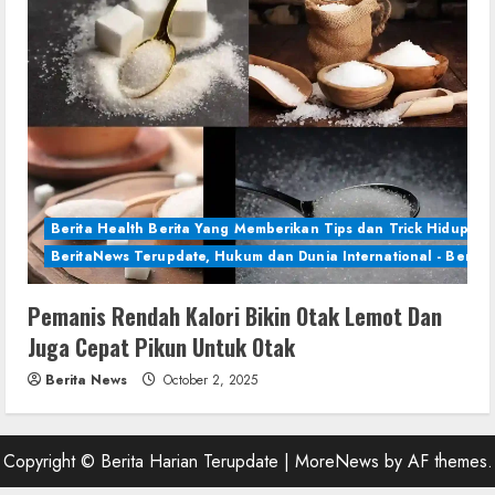
Berita Health Berita Yang Memberikan Tips dan Trick Hidup Se
BeritaNews Terupdate, Hukum dan Dunia International - Berita 
Pemanis Rendah Kalori Bikin Otak Lemot Dan
Juga Cepat Pikun Untuk Otak
Berita News
October 2, 2025
Copyright © Berita Harian Terupdate
|
MoreNews
by AF themes.