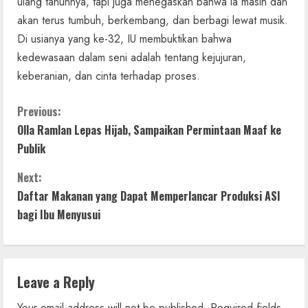
ulang tahunnya, tapi juga menegaskan bahwa ia masih dan
akan terus tumbuh, berkembang, dan berbagi lewat musik.
Di usianya yang ke-32, IU membuktikan bahwa
kedewasaan dalam seni adalah tentang kejujuran,
keberanian, dan cinta terhadap proses.
C
Previous:
Olla Ramlan Lepas Hijab, Sampaikan Permintaan Maaf ke
o
Publik
n
Next:
t
Daftar Makanan yang Dapat Memperlancar Produksi ASI
bagi Ibu Menyusui
i
n
Leave a Reply
u
Your email address will not be published.
Required fields