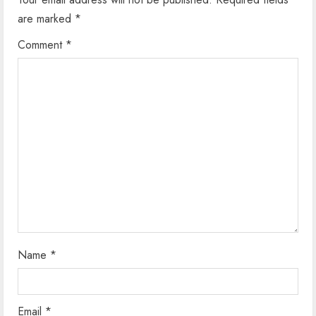
e
are marked
*
R
Comment
*
e
a
d
i
n
g
Name
*
Email
*