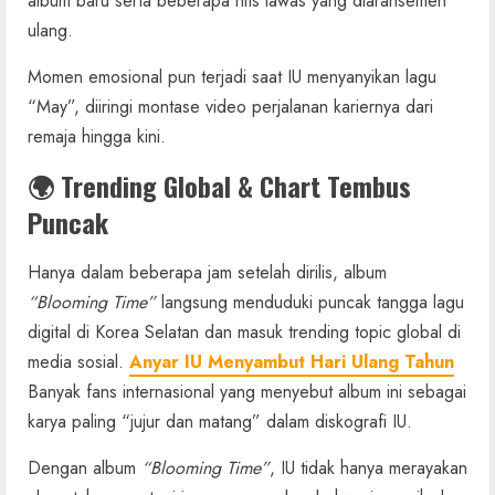
album baru serta beberapa hits lawas yang diaransemen
ulang.
Momen emosional pun terjadi saat IU menyanyikan lagu
“May”, diiringi montase video perjalanan kariernya dari
remaja hingga kini.
🌍 Trending Global & Chart Tembus
Puncak
Hanya dalam beberapa jam setelah dirilis, album
“Blooming Time”
langsung menduduki puncak tangga lagu
digital di Korea Selatan dan masuk trending topic global di
media sosial.
Anyar IU Menyambut Hari Ulang Tahun
Banyak fans internasional yang menyebut album ini sebagai
karya paling “jujur dan matang” dalam diskografi IU.
Dengan album
“Blooming Time”
, IU tidak hanya merayakan