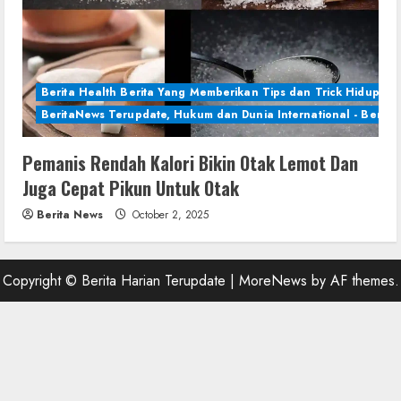
Berita Health Berita Yang Memberikan Tips dan Trick Hidup Se
BeritaNews Terupdate, Hukum dan Dunia International - Berita 
Pemanis Rendah Kalori Bikin Otak Lemot Dan
Juga Cepat Pikun Untuk Otak
Berita News
October 2, 2025
Copyright © Berita Harian Terupdate
|
MoreNews
by AF themes.