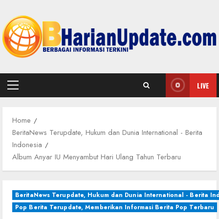
Skip
to
content
LIVE
Primary
Menu
Home
BeritaNews Terupdate, Hukum dan Dunia International - Berita
Indonesia
Album Anyar IU Menyambut Hari Ulang Tahun Terbaru
BeritaNews Terupdate, Hukum dan Dunia International - Berita In
Pop Berita Terupdate, Memberikan Informasi Berita Pop Terbaru