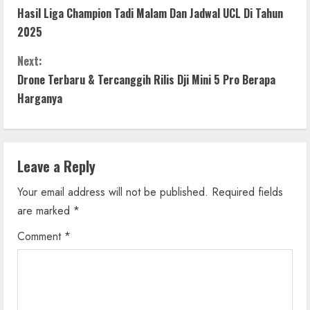
Hasil Liga Champion Tadi Malam Dan Jadwal UCL Di Tahun
o
2025
n
Next:
t
Drone Terbaru & Tercanggih Rilis Dji Mini 5 Pro Berapa
Harganya
i
n
Leave a Reply
u
Your email address will not be published.
Required fields
e
are marked
*
R
Comment
*
e
a