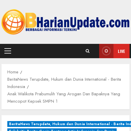
Skip
to
content
LIVE
Primary
Menu
Home
BeritaNews Terupdate, Hukum dan Dunia International - Berita
Indonesia
Anak Walikota Prabumulih Yang Arogan Dan Bapaknya Yang
Mencopot Kepsek SMPN 1
BeritaNews Terupdate, Hukum dan Dunia International - Berita In