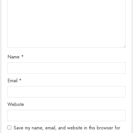
d
i
n
g
Name
*
Email
*
Website
Save my name, email, and website in this browser for