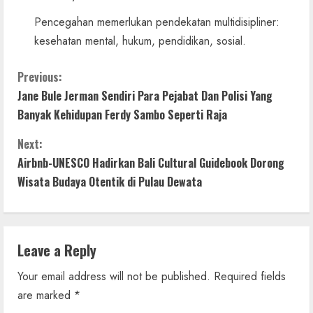
Pencegahan memerlukan pendekatan multidisipliner:
kesehatan mental, hukum, pendidikan, sosial.
C
Previous:
Jane Bule Jerman Sendiri Para Pejabat Dan Polisi Yang
o
Banyak Kehidupan Ferdy Sambo Seperti Raja
n
Next:
t
Airbnb-UNESCO Hadirkan Bali Cultural Guidebook Dorong
Wisata Budaya Otentik di Pulau Dewata
i
n
Leave a Reply
u
Your email address will not be published.
Required fields
e
are marked
*