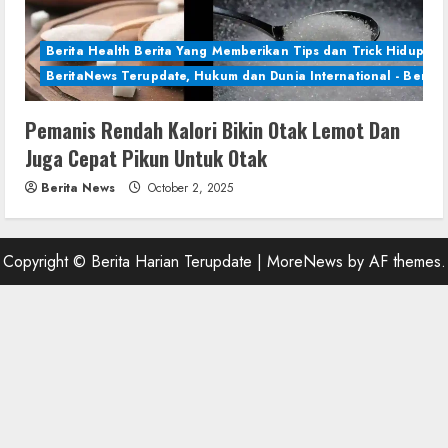
Berita Health Berita Yang Memberikan Tips dan Trick Hidup Se
BeritaNews Terupdate, Hukum dan Dunia International - Berita 
Pemanis Rendah Kalori Bikin Otak Lemot Dan
Juga Cepat Pikun Untuk Otak
Berita News
October 2, 2025
Copyright © Berita Harian Terupdate
|
MoreNews
by AF themes.