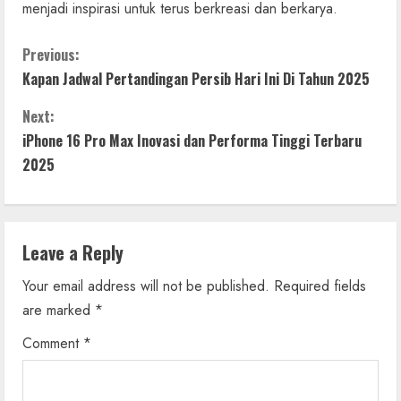
menjadi inspirasi untuk terus berkreasi dan berkarya.
C
Previous:
Kapan Jadwal Pertandingan Persib Hari Ini Di Tahun 2025
o
Next:
n
iPhone 16 Pro Max Inovasi dan Performa Tinggi Terbaru
t
2025
i
n
Leave a Reply
u
Your email address will not be published.
Required fields
are marked
*
e
Comment
*
R
e