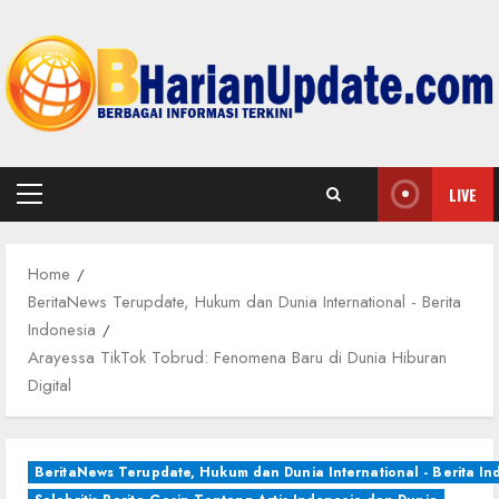
Skip
to
content
LIVE
Primary
Menu
Home
BeritaNews Terupdate, Hukum dan Dunia International - Berita
Indonesia
Arayessa TikTok Tobrud: Fenomena Baru di Dunia Hiburan
Digital
BeritaNews Terupdate, Hukum dan Dunia International - Berita In