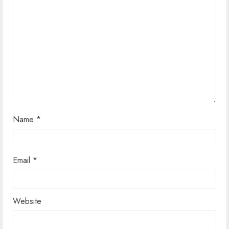
a
d
i
n
g
Name
*
Email
*
Website