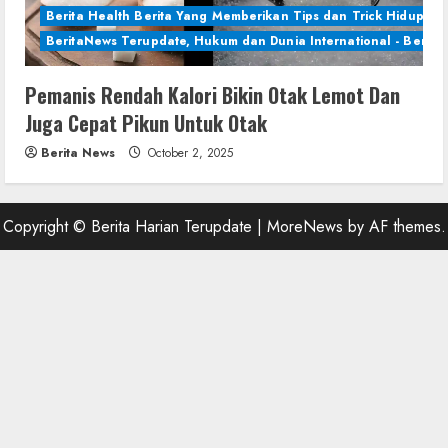
Berita Health Berita Yang Memberikan Tips dan Trick Hidup Se
BeritaNews Terupdate, Hukum dan Dunia International - Berita 
Pemanis Rendah Kalori Bikin Otak Lemot Dan
Juga Cepat Pikun Untuk Otak
Berita News
October 2, 2025
Copyright © Berita Harian Terupdate
|
MoreNews
by AF themes.