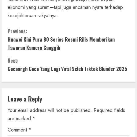
ekonomi yang suram—tapi juga ancaman nyata terhadap
kesejahteraan rakyatnya.
C
Previous:
Huawei Kini Pura 80 Series Resmi Rilis Memberikan
o
Tawaran Kamera Canggih
n
Next:
t
Cacaargh Caca Yang Lagi Viral Seleb Tiktok Blunder 2025
i
n
Leave a Reply
u
Your email address will not be published.
Required fields
are marked
*
e
Comment
*
R