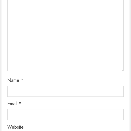
e
a
d
i
n
g
Name
*
Email
*
Website