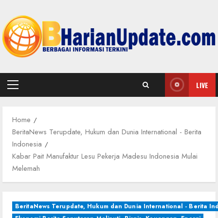
Skip
to
content
LIVE
Primary
Menu
Home
BeritaNews Terupdate, Hukum dan Dunia International - Berita
Indonesia
Kabar Pait Manufaktur Lesu Pekerja Madesu Indonesia Mulai
Melemah
BeritaNews Terupdate, Hukum dan Dunia International - Berita In