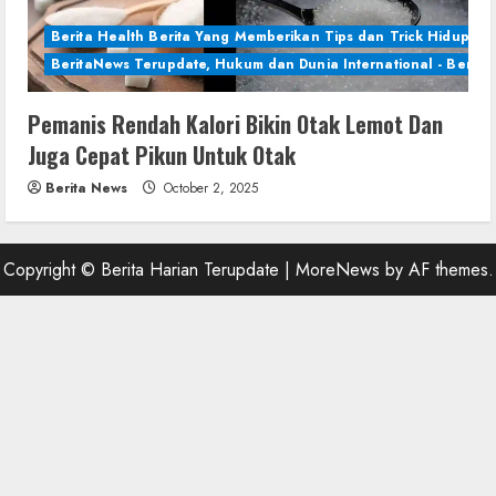
Berita Health Berita Yang Memberikan Tips dan Trick Hidup Se
BeritaNews Terupdate, Hukum dan Dunia International - Berita 
Pemanis Rendah Kalori Bikin Otak Lemot Dan
Juga Cepat Pikun Untuk Otak
Berita News
October 2, 2025
Copyright © Berita Harian Terupdate
|
MoreNews
by AF themes.