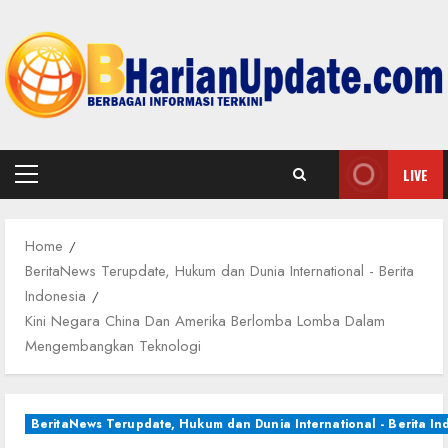
Skip
to
content
LIVE
Primary
Menu
Home
BeritaNews Terupdate, Hukum dan Dunia International - Berita
Indonesia
Kini Negara China Dan Amerika Berlomba Lomba Dalam
Mengembangkan Teknologi
BeritaNews Terupdate, Hukum dan Dunia International - Berita In