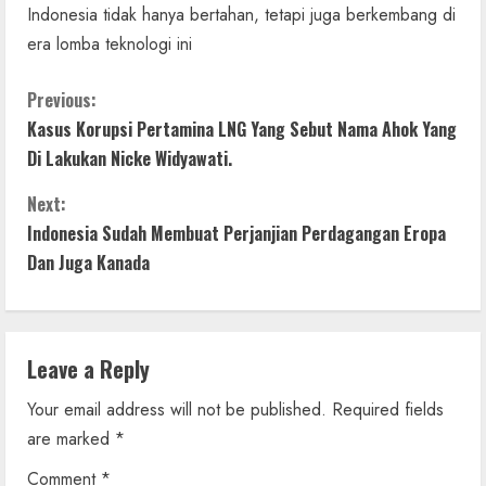
Indonesia tidak hanya bertahan, tetapi juga berkembang di
era lomba teknologi ini
C
Previous:
Kasus Korupsi Pertamina LNG Yang Sebut Nama Ahok Yang
o
Di Lakukan Nicke Widyawati.
n
Next:
t
Indonesia Sudah Membuat Perjanjian Perdagangan Eropa
Dan Juga Kanada
i
n
Leave a Reply
u
Your email address will not be published.
Required fields
e
are marked
*
R
Comment
*