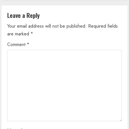
i
n
Leave a Reply
u
Your email address will not be published.
Required fields
are marked
*
e
Comment
*
R
e
a
d
i
n
g