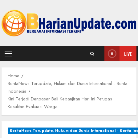
Skip
to
content
LIVE
Primary
Menu
Home
BeritaNews Terupdate, Hukum dan Dunia International - Berita
Indonesia
Kini Terjadi Denpasar Bali Kebanjiran Hari Ini Petugas
Kesulitan Evakuasi Warga
BeritaNews Terupdate, Hukum dan Dunia International - Berita In