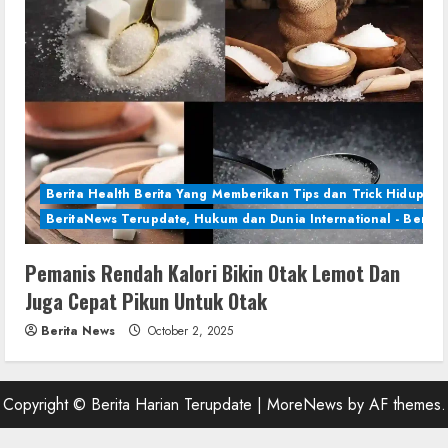
Berita Health Berita Yang Memberikan Tips dan Trick Hidup Se
BeritaNews Terupdate, Hukum dan Dunia International - Berita 
Pemanis Rendah Kalori Bikin Otak Lemot Dan
Juga Cepat Pikun Untuk Otak
Berita News
October 2, 2025
Copyright © Berita Harian Terupdate
|
MoreNews
by AF themes.