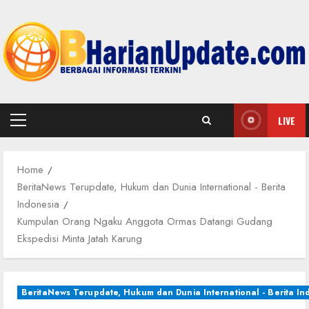
Skip
to
content
LIVE
Primary
Menu
Home
BeritaNews Terupdate, Hukum dan Dunia International - Berita
Indonesia
Kumpulan Orang Ngaku Anggota Ormas Datangi Gudang
Ekspedisi Minta Jatah Karung
BeritaNews Terupdate, Hukum dan Dunia International - Berita In