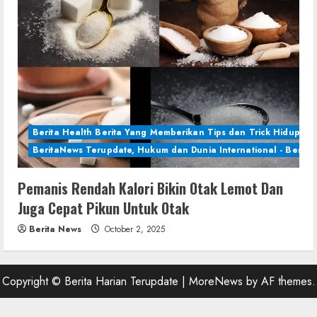
Berita Health Berita Yang Memberikan Tips dan Trick Hidup Se
BeritaNews Terupdate, Hukum dan Dunia International - Berita 
Pemanis Rendah Kalori Bikin Otak Lemot Dan
Juga Cepat Pikun Untuk Otak
Berita News
October 2, 2025
Copyright © Berita Harian Terupdate
|
MoreNews
by AF themes.