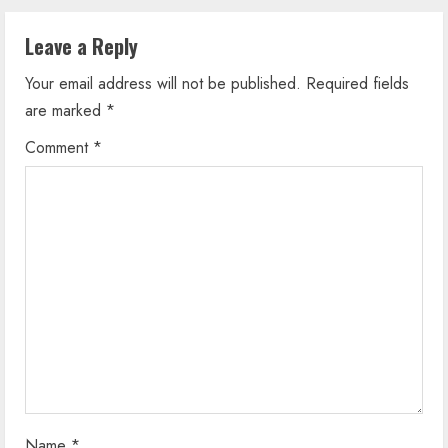
n
Leave a Reply
u
Your email address will not be published.
Required fields
e
are marked
*
R
Comment
*
e
a
d
i
n
g
Name
*