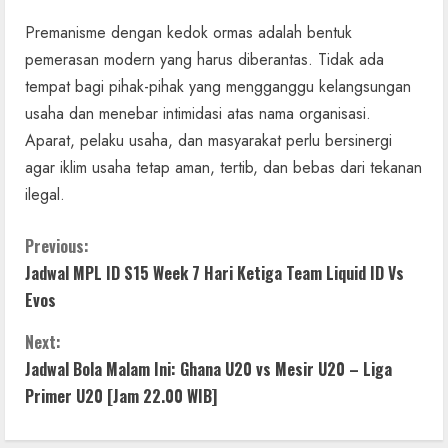
Premanisme dengan kedok ormas adalah bentuk
pemerasan modern yang harus diberantas. Tidak ada
tempat bagi pihak-pihak yang mengganggu kelangsungan
usaha dan menebar intimidasi atas nama organisasi.
Aparat, pelaku usaha, dan masyarakat perlu bersinergi
agar iklim usaha tetap aman, tertib, dan bebas dari tekanan
ilegal.
C
Previous:
Jadwal MPL ID S15 Week 7 Hari Ketiga Team Liquid ID Vs
o
Evos
n
Next:
t
Jadwal Bola Malam Ini: Ghana U20 vs Mesir U20 – Liga
Primer U20 [Jam 22.00 WIB]
i