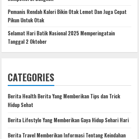
Pemanis Rendah Kalori Bikin Otak Lemot Dan Juga Cepat
Pikun Untuk Otak
Selamat Hari Batik Nasional 2025 Memperingatain
Tanggal 2 Oktober
CATEGORIES
Berita Health Berita Yang Memberikan Tips dan Trick
Hidup Sehat
Berita Lifestyle Yang Memberikan Gaya Hidup Sehari Hari
Berita Travel Memberikan Informasi Tentang Keindahan