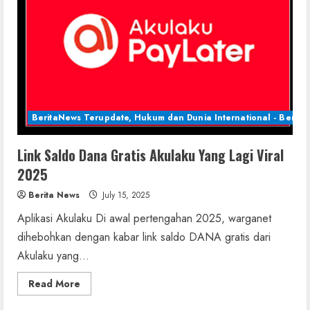
BeritaNews Terupdate, Hukum dan Dunia International - Berita 
Link Saldo Dana Gratis Akulaku Yang Lagi Viral
2025
Berita News
July 15, 2025
Aplikasi Akulaku Di awal pertengahan 2025, warganet
dihebohkan dengan kabar link saldo DANA gratis dari
Akulaku yang...
Read
Read More
more
about