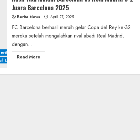
Juara Barcelona 2025
Berita News
April 27, 2025
FC Barcelona berhasil meraih gelar Copa del Rey ke-32
mereka setelah mengalahkan rival abadi Real Madrid,
dengan...
erita Indonesia
Read
Read More
il Liga
more
about
Hasil
Tadi
Malam
Barcelona
Vs
Real
Madrid
3-
2
Juara
Barcelona
2025