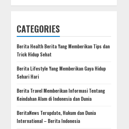
CATEGORIES
Berita Health Berita Yang Memberikan Tips dan
Trick Hidup Sehat
Berita Lifestyle Yang Memberikan Gaya Hidup
Sehari Hari
Berita Travel Memberikan Informasi Tentang
Keindahan Alam di Indonesia dan Dunia
BeritaNews Terupdate, Hukum dan Dunia
International – Berita Indonesia