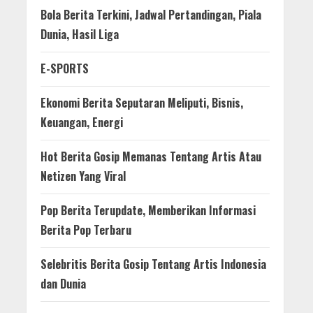
Bola Berita Terkini, Jadwal Pertandingan, Piala
Dunia, Hasil Liga
E-SPORTS
Ekonomi Berita Seputaran Meliputi, Bisnis,
Keuangan, Energi
Hot Berita Gosip Memanas Tentang Artis Atau
Netizen Yang Viral
Pop Berita Terupdate, Memberikan Informasi
Berita Pop Terbaru
Selebritis Berita Gosip Tentang Artis Indonesia
dan Dunia