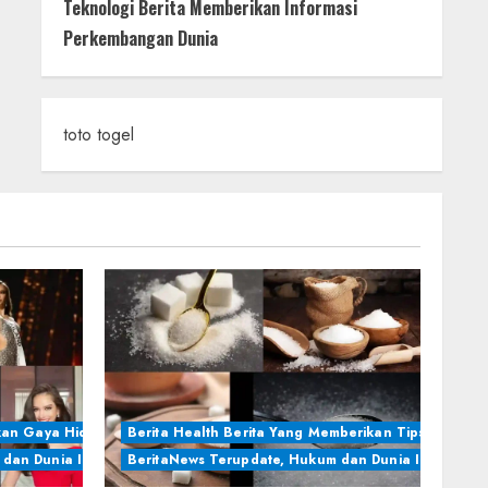
Teknologi Berita Memberikan Informasi
Perkembangan Dunia
toto togel
kan Gaya Hidup Sehari Hari
Berita Health Berita Yang Memberikan Tips dan Tri
an Dunia International - Berita Indonesia
BeritaNews Terupdate, Hukum dan Dunia Internationa