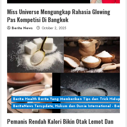
Miss Universe Mengungkap Rahasia Glowing
Pas Kompetisi Di Bangkok
Berita News
October 2, 2025
Berita Health Berita Yang Memberikan Tips dan Trick Hidup Se
BeritaNews Terupdate, Hukum dan Dunia International - Berita 
Pemanis Rendah Kalori Bikin Otak Lemot Dan