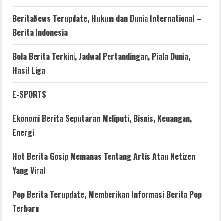
BeritaNews Terupdate, Hukum dan Dunia International –
Berita Indonesia
Bola Berita Terkini, Jadwal Pertandingan, Piala Dunia,
Hasil Liga
E-SPORTS
Ekonomi Berita Seputaran Meliputi, Bisnis, Keuangan,
Energi
Hot Berita Gosip Memanas Tentang Artis Atau Netizen
Yang Viral
Pop Berita Terupdate, Memberikan Informasi Berita Pop
Terbaru