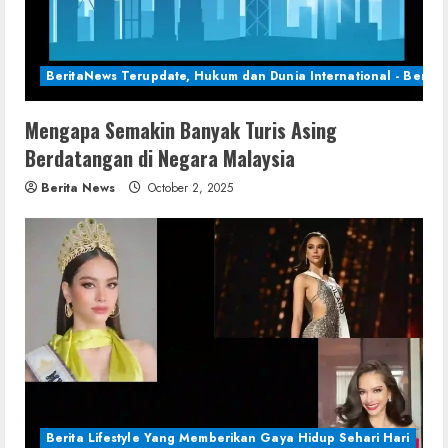
BeritaNews Terupdate, Hukum dan Dunia International - Berita 
Mengapa Semakin Banyak Turis Asing
Berdatangan di Negara Malaysia
Berita News
October 2, 2025
Berita Lifestyle Yang Memberikan Gaya Hidup Sehari Hari