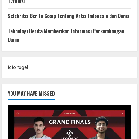
Terbaru
Selebritis Berita Gosip Tentang Artis Indonesia dan Dunia
Teknologi Berita Memberikan Informasi Perkembangan
Dunia
toto togel
YOU MAY HAVE MISSED