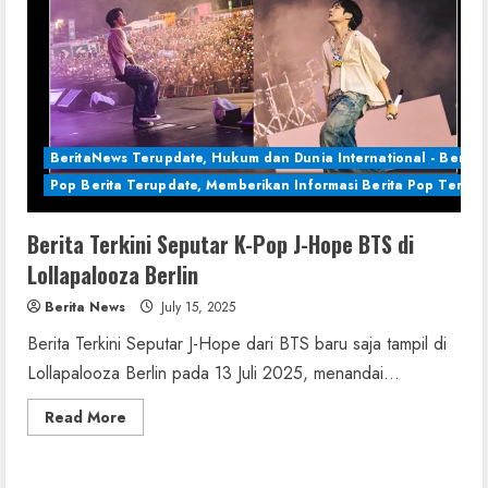
BeritaNews Terupdate, Hukum dan Dunia International - Berita 
Pop Berita Terupdate, Memberikan Informasi Berita Pop Terbar
Berita Terkini Seputar K-Pop J-Hope BTS di
Lollapalooza Berlin
Berita News
July 15, 2025
Berita Terkini Seputar J-Hope dari BTS baru saja tampil di
Lollapalooza Berlin pada 13 Juli 2025, menandai...
Read
Read More
more
about
Berita
Terkini