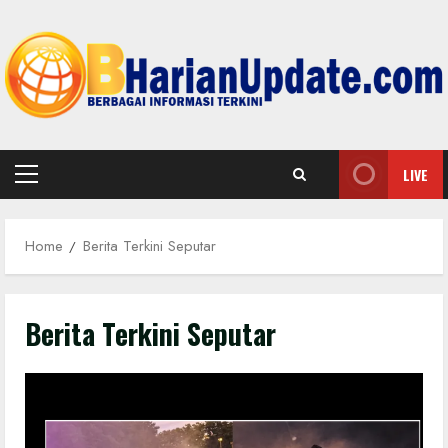
Skip
to
content
LIVE
Primary
Menu
Home
Berita Terkini Seputar
Berita Terkini Seputar