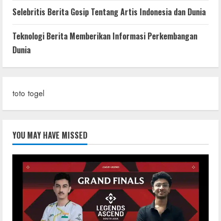
Selebritis Berita Gosip Tentang Artis Indonesia dan Dunia
Teknologi Berita Memberikan Informasi Perkembangan
Dunia
toto togel
YOU MAY HAVE MISSED