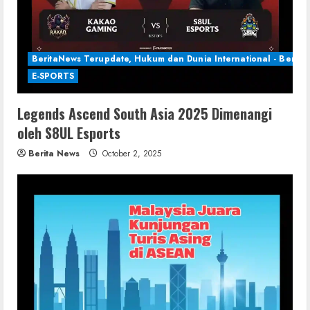
BeritaNews Terupdate, Hukum dan Dunia International - Berita 
E-SPORTS
Legends Ascend South Asia 2025 Dimenangi
oleh S8UL Esports
Berita News
October 2, 2025