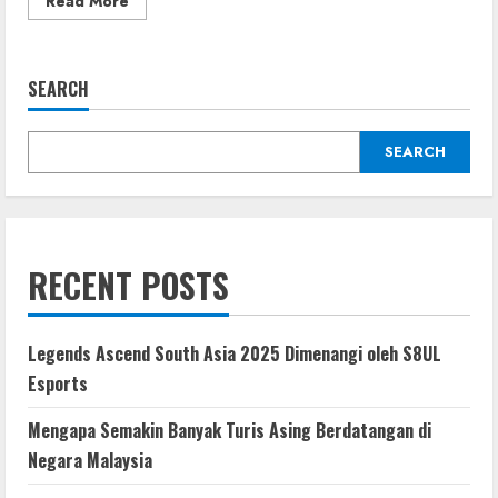
Read More
more
about
Bpjs
Ketenagakerjaan
Penerima
SEARCH
Bsu
Apakah
Benar
Cair
SEARCH
Lagi
Di
Bulan
September
RECENT POSTS
Legends Ascend South Asia 2025 Dimenangi oleh S8UL
Esports
Mengapa Semakin Banyak Turis Asing Berdatangan di
Negara Malaysia