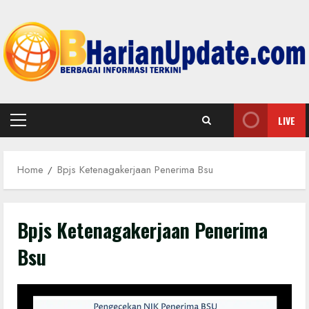
Skip
to
content
LIVE
Primary
Menu
Home
Bpjs Ketenagakerjaan Penerima Bsu
Bpjs Ketenagakerjaan Penerima
Bsu