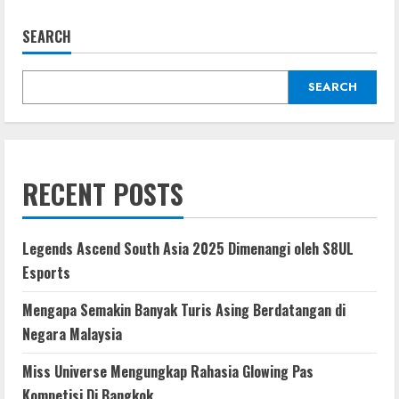
Cara
Mencegah
Batu
SEARCH
Ginjal:
Terbaik,
Teraman
&
SEARCH
Paling
Efektif
RECENT POSTS
Legends Ascend South Asia 2025 Dimenangi oleh S8UL
Esports
Mengapa Semakin Banyak Turis Asing Berdatangan di
Negara Malaysia
Miss Universe Mengungkap Rahasia Glowing Pas
Kompetisi Di Bangkok