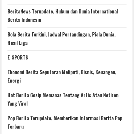
BeritaNews Terupdate, Hukum dan Dunia International –
Berita Indonesia
Bola Berita Terkini, Jadwal Pertandingan, Piala Dunia,
Hasil Liga
E-SPORTS
Ekonomi Berita Seputaran Meliputi, Bisnis, Keuangan,
Energi
Hot Berita Gosip Memanas Tentang Artis Atau Netizen
Yang Viral
Pop Berita Terupdate, Memberikan Informasi Berita Pop
Terbaru