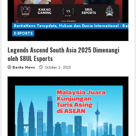
BeritaNews Terupdate, Hukum dan Dunia International - Berita 
E-SPORTS
Legends Ascend South Asia 2025 Dimenangi
oleh S8UL Esports
Berita News
October 2, 2025