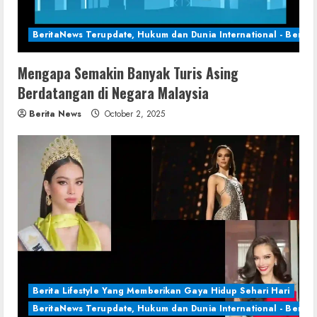
BeritaNews Terupdate, Hukum dan Dunia International - Berita 
Mengapa Semakin Banyak Turis Asing
Berdatangan di Negara Malaysia
Berita News
October 2, 2025
Berita Lifestyle Yang Memberikan Gaya Hidup Sehari Hari
BeritaNews Terupdate, Hukum dan Dunia International - Berita 