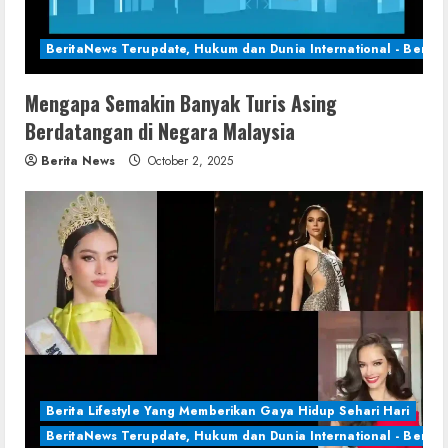
BeritaNews Terupdate, Hukum dan Dunia International - Berita 
Mengapa Semakin Banyak Turis Asing
Berdatangan di Negara Malaysia
Berita News
October 2, 2025
Berita Lifestyle Yang Memberikan Gaya Hidup Sehari Hari
BeritaNews Terupdate, Hukum dan Dunia International - Berita 