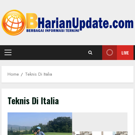
Skip
to
content
LIVE
Primary
Menu
Home
Teknis Di Italia
Teknis Di Italia