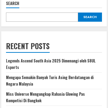
Dan
SEARCH
Rafathar
Bermain
Teknis
Di
SEARCH
Italia
Kalo
Sultan
Gabut
Berbeda
RECENT POSTS
Legends Ascend South Asia 2025 Dimenangi oleh S8UL
Esports
Mengapa Semakin Banyak Turis Asing Berdatangan di
Negara Malaysia
Miss Universe Mengungkap Rahasia Glowing Pas
Kompetisi Di Bangkok