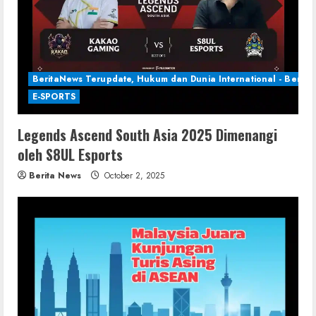
BeritaNews Terupdate, Hukum dan Dunia International - Berita 
E-SPORTS
Legends Ascend South Asia 2025 Dimenangi
oleh S8UL Esports
Berita News
October 2, 2025