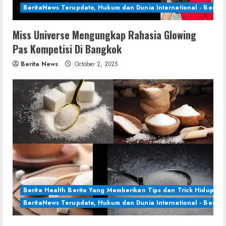
BeritaNews Terupdate, Hukum dan Dunia International - Berita 
Miss Universe Mengungkap Rahasia Glowing
Pas Kompetisi Di Bangkok
Berita News
October 2, 2025
Berita Health Berita Yang Memberikan Tips dan Trick Hidup Se
BeritaNews Terupdate, Hukum dan Dunia International - Berita 