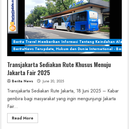
Berita Travel Memberikan Informasi Tentang Keindahan Alam d
BeritaNews Terupdate, Hukum dan Dunia International - Berita 
Transjakarta Sediakan Rute Khusus Menuju
Jakarta Fair 2025
Berita News
June 20, 2025
Transjakarta Sediakan Rute Jakarta, 18 Juni 2025 – Kabar
gembira bagi masyarakat yang ingin mengunjungi Jakarta
Fair...
Read
Read More
more
about