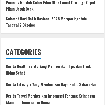
Pemanis Rendah Kalori Bikin Otak Lemot Dan Juga Cepat
Pikun Untuk Otak
Selamat Hari Batik Nasional 2025 Memperingatain
Tanggal 2 Oktober
CATEGORIES
Berita Health Berita Yang Memberikan Tips dan Trick
Hidup Sehat
Berita Lifestyle Yang Memberikan Gaya Hidup Sehari Hari
Berita Travel Memberikan Informasi Tentang Keindahan
Alam di Indonesia dan Dunia