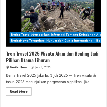
Berita Travel Memberikan Informasi Tentang Keindahan Alam d
BeritaNews Terupdate, Hukum dan Dunia International - Berita 
Tren Travel 2025 Wisata Alam dan Healing Jadi
Pilihan Utama Liburan
Berita News
July 3, 2025
Berita Travel 2025 Jakarta, 3 Juli 2025 — Tren wisata di
tahun 2025 menunjukkan pergeseran signifikan. Jika...
Read
Read More
more
about
Tren
Travel