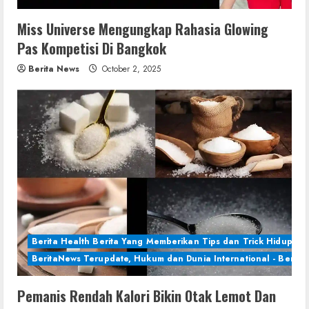
Miss Universe Mengungkap Rahasia Glowing
Pas Kompetisi Di Bangkok
Berita News
October 2, 2025
Berita Health Berita Yang Memberikan Tips dan Trick Hidup Se
BeritaNews Terupdate, Hukum dan Dunia International - Berita 
Pemanis Rendah Kalori Bikin Otak Lemot Dan