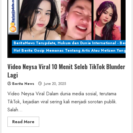
BeritaNews Terupdate, Hukum dan Dunia International - Berita 
Hot Berita Gosip Memanas Tentang Artis Atau Netizen Yang Vir
Video Neysa Viral 10 Menit Seleb TikTok Blunder
Lagi
Berita News
June 20, 2025
Video Neysa Viral Dalam dunia media sosial, terutama
TikTok, kejadian viral sering kali menjadi sorotan publik.
Salah...
Read
Read More
more
about