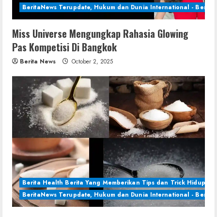
BeritaNews Terupdate, Hukum dan Dunia International - Berita 
Miss Universe Mengungkap Rahasia Glowing
Pas Kompetisi Di Bangkok
Berita News
October 2, 2025
Berita Health Berita Yang Memberikan Tips dan Trick Hidup Se
BeritaNews Terupdate, Hukum dan Dunia International - Berita 