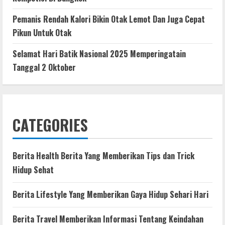
Pemanis Rendah Kalori Bikin Otak Lemot Dan Juga Cepat
Pikun Untuk Otak
Selamat Hari Batik Nasional 2025 Memperingatain
Tanggal 2 Oktober
CATEGORIES
Berita Health Berita Yang Memberikan Tips dan Trick
Hidup Sehat
Berita Lifestyle Yang Memberikan Gaya Hidup Sehari Hari
Berita Travel Memberikan Informasi Tentang Keindahan