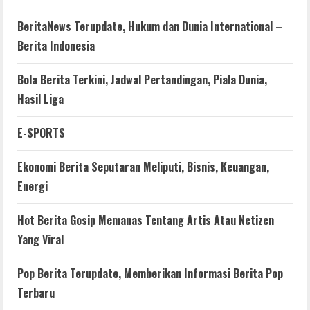
BeritaNews Terupdate, Hukum dan Dunia International –
Berita Indonesia
Bola Berita Terkini, Jadwal Pertandingan, Piala Dunia,
Hasil Liga
E-SPORTS
Ekonomi Berita Seputaran Meliputi, Bisnis, Keuangan,
Energi
Hot Berita Gosip Memanas Tentang Artis Atau Netizen
Yang Viral
Pop Berita Terupdate, Memberikan Informasi Berita Pop
Terbaru