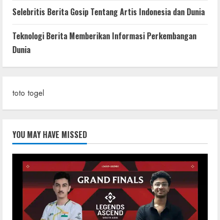
Selebritis Berita Gosip Tentang Artis Indonesia dan Dunia
Teknologi Berita Memberikan Informasi Perkembangan
Dunia
toto togel
YOU MAY HAVE MISSED