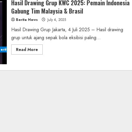
Hasil Drawing Grup KWC 2025: Pemain Indonesia
Gabung Tim Malaysia & Brasil
Berita News
July 4, 2025
Hasil Drawing Grup Jakarta, 4 Juli 2025 – Hasil drawing
grup untuk ajang sepak bola eksibisi paling...
Read
Read More
erita Indonesia
more
about
Hasil
Drawing
Grup
KWC
2025:
Pemain
Indonesia
Gabung
Tim
Malaysia
&
Brasil