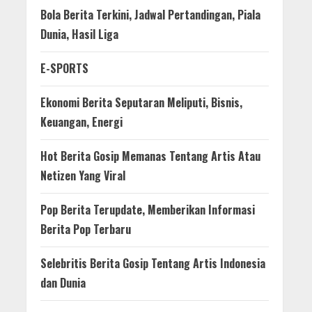
Bola Berita Terkini, Jadwal Pertandingan, Piala
Dunia, Hasil Liga
E-SPORTS
Ekonomi Berita Seputaran Meliputi, Bisnis,
Keuangan, Energi
Hot Berita Gosip Memanas Tentang Artis Atau
Netizen Yang Viral
Pop Berita Terupdate, Memberikan Informasi
Berita Pop Terbaru
Selebritis Berita Gosip Tentang Artis Indonesia
dan Dunia