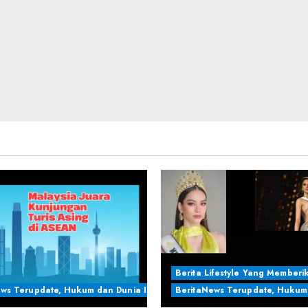
erita Indonesia
Berita Lifestyle Yang Memberi
ws Terupdate, Hukum dan Dunia International - Berita Indonesia
BeritaNews Terupdate, Hukum d