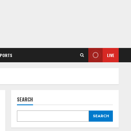
SPORTS
LIVE
SEARCH
SEARCH