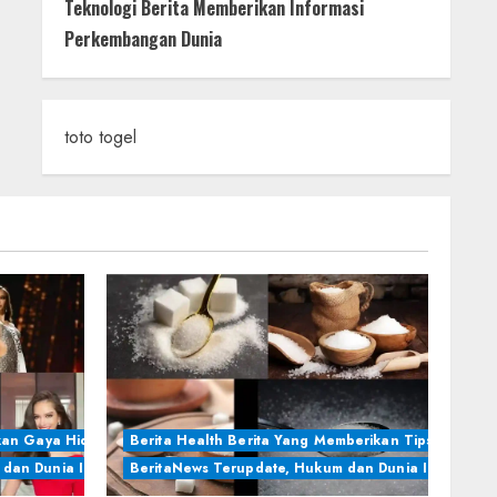
Teknologi Berita Memberikan Informasi
Perkembangan Dunia
toto togel
kan Gaya Hidup Sehari Hari
Berita Health Berita Yang Memberikan Tips dan Tri
an Dunia International - Berita Indonesia
BeritaNews Terupdate, Hukum dan Dunia Internationa