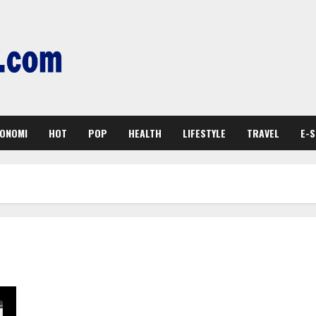
ONOMI
HOT
POP
HEALTH
LIFESTYLE
TRAVEL
E-