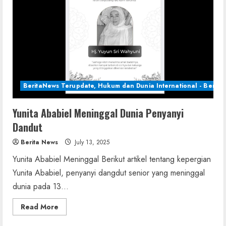
BeritaNews Terupdate, Hukum dan Dunia International - Berita 
Yunita Ababiel Meninggal Dunia Penyanyi
Dandut
Berita News
July 13, 2025
Yunita Ababiel Meninggal Berikut artikel tentang kepergian
Yunita Ababiel, penyanyi dangdut senior yang meninggal
dunia pada 13...
Read
Read More
more
about