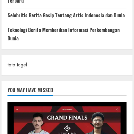
Terbaru
Selebritis Berita Gosip Tentang Artis Indonesia dan Dunia
Teknologi Berita Memberikan Informasi Perkembangan
Dunia
toto togel
YOU MAY HAVE MISSED