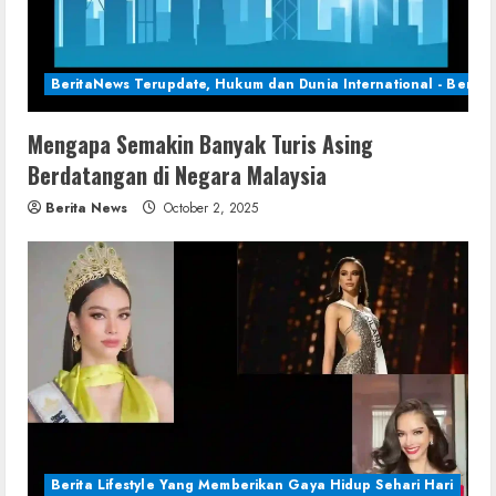
BeritaNews Terupdate, Hukum dan Dunia International - Berita 
Mengapa Semakin Banyak Turis Asing
Berdatangan di Negara Malaysia
Berita News
October 2, 2025
Berita Lifestyle Yang Memberikan Gaya Hidup Sehari Hari