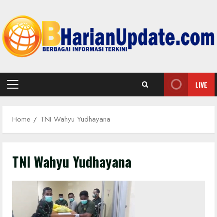
Skip
to
content
LIVE
Primary
Menu
Home
TNI Wahyu Yudhayana
TNI Wahyu Yudhayana