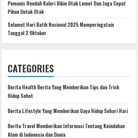
Pemanis Rendah Kalori Bikin Otak Lemot Dan Juga Cepat
Pikun Untuk Otak
Selamat Hari Batik Nasional 2025 Memperingatain
Tanggal 2 Oktober
CATEGORIES
Berita Health Berita Yang Memberikan Tips dan Trick
Hidup Sehat
Berita Lifestyle Yang Memberikan Gaya Hidup Sehari Hari
Berita Travel Memberikan Informasi Tentang Keindahan
Alam di Indonesia dan Dunia