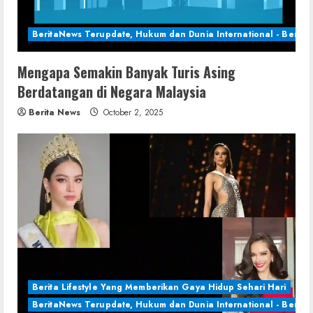
BeritaNews Terupdate, Hukum dan Dunia International - Berita 
Mengapa Semakin Banyak Turis Asing
Berdatangan di Negara Malaysia
Berita News
October 2, 2025
Berita Lifestyle Yang Memberikan Gaya Hidup Sehari Hari
BeritaNews Terupdate, Hukum dan Dunia International - Berita 