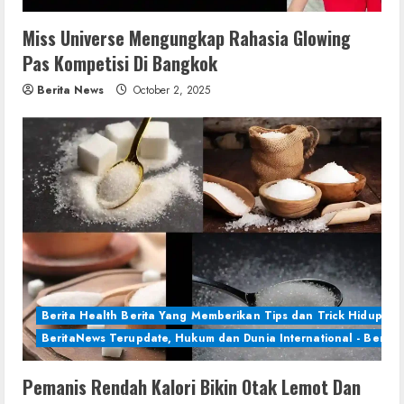
Miss Universe Mengungkap Rahasia Glowing
Pas Kompetisi Di Bangkok
Berita News
October 2, 2025
Berita Health Berita Yang Memberikan Tips dan Trick Hidup Se
BeritaNews Terupdate, Hukum dan Dunia International - Berita 
Pemanis Rendah Kalori Bikin Otak Lemot Dan